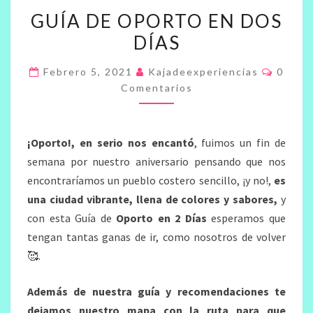
GUÍA
GUÍA DE OPORTO EN DOS
DE
DÍAS
OPORTO
EN
Coment
Febrero 5, 2021
Kajadeexperiencias
0
DOS
Comentarios
DÍAS
¡Oporto!, en serio nos encantó
, fuimos un fin de
semana por nuestro aniversario pensando que nos
encontraríamos un pueblo costero sencillo, ¡y no!,
es
una ciudad vibrante, llena de colores y sabores,
y
con esta Guía de
Oporto en 2 Días
esperamos que
tengan tantas ganas de ir, como nosotros de volver
🥰.
Además de nuestra guía y recomendaciones te
dejamos nuestro mapa con la ruta para que