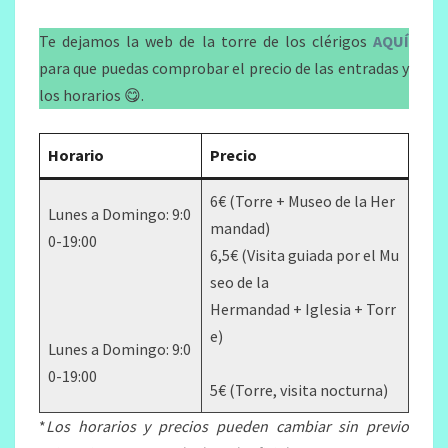
Te dejamos la web de la torre de los clérigos
AQUÍ
para que puedas comprobar el precio de las entradas y
los horarios 😋.
Horario
Precio
6€ (Torre + Museo de la Her
Lunes a Domingo: 9:0
mandad)
0-19:00
6,5€ (Visita guiada por el Mu
seo de la
Hermandad + Iglesia + Torr
e)
Lunes a Domingo: 9:0
0-19:00
5€ (Torre, visita nocturna)
*
Los horarios y precios pueden cambiar sin previo